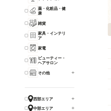
薬・化粧品・健
康
雑貨
家具・インテリ
ア
家電
ビューティー・
ヘアサロン
その他
西部エリア
中部エリア