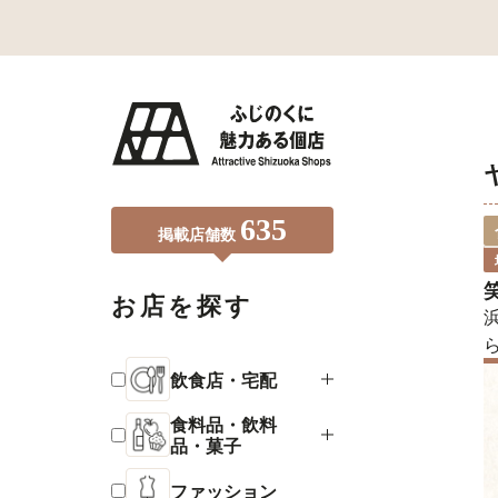
635
掲載店舗数
お店を探す
飲食店・宅配
食料品・飲料
品・菓子
ファッション