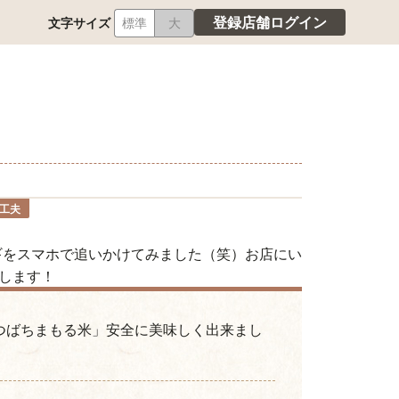
登録店舗ログイン
文字サイズ
標準
大
工夫
ギをスマホで追いかけてみました（笑）お店にい
します！
つばちまもる米」安全に美味しく出来まし