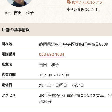
店主さんのひとこと
小さい春みつけた！
吉田 和子
店主
店舗の基本情報
所在地
静岡県浜松市中央区雄踏町宇布見8539
電話番号
053-592-1034
店主名
吉田 和子
営業時間
10：00～17：00
定休日
水・土・日曜日 指定日
アクセス
JR浜松駅から山崎宇布見線バス乗車、宇
歩20分