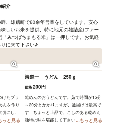
の紹介
の畔、雄踏町で80余年営業をしています。安心
美味しいお米を提供、特に地元の雄踏産(ファー
産)「みつばちまもる米」は一押しです。お気軽
べりに来て下さい♪
海道一 うどん 250ｇ
200円
価格
つけたブラ
乾めんのおうどんです。茹で時間が15分
めんを作り
～20分とかかりますが、釜揚げは最高で
大切にし、
す！ちょっと上品で、こしのある乾めん
」をご提供
独特の味を堪能して下さい。夏は冷やし
..もっと見る
...もっと見る
めんは、細
うどん、冬は鍋の〆に人気があります。
ふとめでコ
ご家庭の常備食材としての保存食にもお