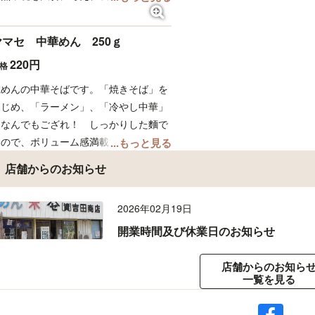
使用を抑えた特別栽培米であり、品質も
シのあるそうめんです、ツル
検査1等米、食味値、粒の大きさから合
ただいて下さい。お年寄りや
ヤマセ 中華めん 250ｇ
格したお米を「みつばちまもる米」とし
人気です！
220円
て自らブランド化したお米です。自然の
価格
肥料をふんだんに使い、お米に粘りと甘
乾めんの中華そばです。「焼きそば」を
みを含ませ、香りを引き立たせます。、
はじめ、「ラーメン」、「冷やし中華」
安心・安全でしかも美味しいお米を栽培
となんでもござれ！ しっかりした麵で
することに余念のない農家の力作です。
すので、ボリューム感満載です！硬めに
...もっと見る
ぜひ、お試しください。
ゆでるコツをつかめばお店顔負けの焼き
店舗からのお知らせ
また、雄踏町の田んぼでは、「地域活性
そばが出来ます！茹でめんとは違う「乾
化プロジェクトらびりんすゆうとう」主
めん中華」、是非お試しください。
催の田んぼアートが毎年開催されていま
2026年02月19日
す。地域とともに愛されるお米としても
開業時間及び休業日のお知らせ
よろしくお願い致します。
店舗からのお知ら
一覧を見る