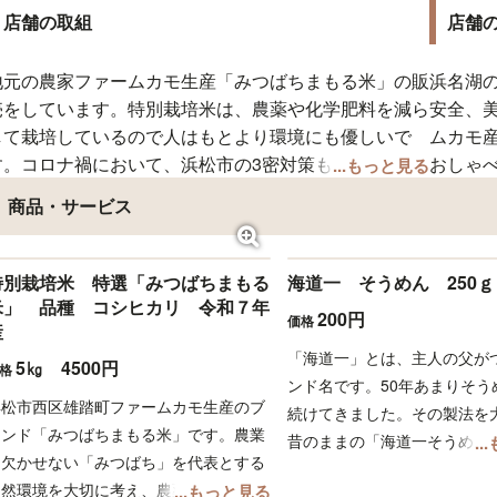
店舗の取組
店舗
地元の農家ファームカモ生産「みつばちまもる米」の販
浜名湖
売をしています。特別栽培米は、農薬や化学肥料を減ら
安全、
して栽培しているので人はもとより環境にも優しいで
ムカモ
す。コロナ禍において、浜松市の3密対策もしておりま
おしゃ
...もっと見る
す。どうぞ、安心しておいでください。
商品・サービス
特別栽培米 特選「みつばちまもる
海道一 そうめん 250ｇ
米」 品種 コシヒカリ 令和７年
200円
価格
産
「海道一」とは、主人の父が
5㎏ 4500円
価格
ンド名です。50年あまりそう
浜松市西区雄踏町ファームカモ生産のブ
続けてきました。その製法を
ランド「みつばちまもる米」です。農業
昔のままの「海道一そうめん
.
に欠かせない「みつばち」を代表とする
しております。最近のおそう
自然環境を大切に考え、農薬、化学肥料
...もっと見る
めが流行りですが、ちょっと