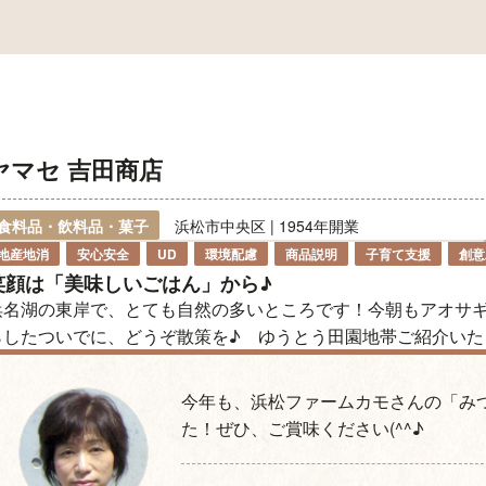
ヤマセ 吉田商店
食料品・飲料品・菓子
浜松市中央区 | 1954年開業
地産地消
安心安全
UD
環境配慮
商品説明
子育て支援
創意
笑顔は「美味しいごはん」から♪
浜名湖の東岸で、とても自然の多いところです！今朝もアオサ
らしたついでに、どうぞ散策を♪ ゆうとう田園地帯ご紹介いた
今年も、浜松ファームカモさんの「み
た！ぜひ、ご賞味ください(^^♪