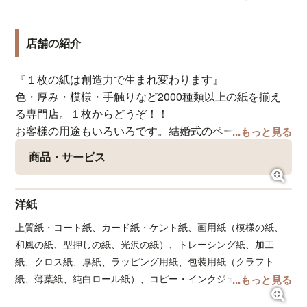
一しています。入ってまず目を魅くのは、中央正面の壁
一面に並ぶ紙の棚。38段の棚は横に16台並ぶ姿は圧巻
店舗の紹介
です。右手には大きな紙を収納する棚、クラフト関連の
商品や道具、書籍、折り紙、和雑貨などが並びます。左
手には大きなテーブル。ここでは様々な教室を定期的に
『１枚の紙は創造力で生まれ変わります』
行ったり、裁断などの作業、販売している型抜きパン
色・厚み・模様・手触りなど2000種類以上の紙を揃え
チ、スタンプなどのお試しコーナーなどに使用していた
る専門店。１枚からどうぞ！！
だいています。
お客様の用途もいろいろです。結婚式のペーパーアイテ
...もっと見る
そして、紙の可能性、紙の魅力を発信すべく、店内に
ム作り、照明、趣味の工芸などなど・・・
商品・サービス
様々な作品を飾っております。カウンター下には、季節
こだわりの紙を使って小ロットの商品のパッケージや案
を感じる紙の作品が並びます。
内状を作りたい！という企業の方にも人気です。
店名のティピーは、インディアンの家という意味で、自
お探しの紙の取り寄せや、mm単位で希望のサイズへの
洋紙
然を畏れ敬いながら紙とともに暮らしを楽しみたいとい
裁断、各種加工などお気軽にご相談くださいませ。
上質紙・コート紙、カード紙・ケント紙、画用紙（模様の紙、
う想いをこめました。お店のキャラクター「ティピーく
和風の紙、型押しの紙、光沢の紙）、トレーシング紙、加工
ん」を店内で探してくださいね♪
紙、クロス紙、厚紙、ラッピング用紙、包装用紙（クラフト
店内入口に高低差があるため、緩やかな斜面を設けてい
紙、薄葉紙、純白ロール紙）、コピー・インクジェット・レー
...もっと見る
ます。また、入口の４枚の戸は横に大きく開きますの
ザー専用紙、輸入紙（イタリアンペーパー、スキバルテック
で、車椅子でも気軽にご来店いただけます。大きなテー