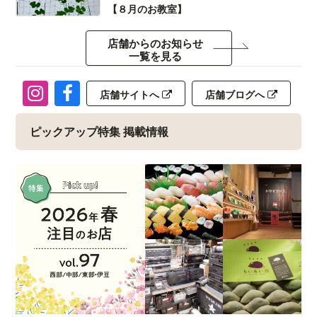
瞑想効果があります。
【８月のお教室】
＜水引教室・折形教室（不定期）＞
店舗からのお知らせ
一覧を見る
水引は、敬うの気持ちを込めて贈り物に結ばれます。
折形（おりがた）とは、武家社会の礼法です。
＜広井敏通先生の夏休みクラフト教室＞
店舗サイトへ
店舗ブログへ
ピックアップ特集 掲載情報