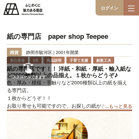
ログイン
紙の専門店 paper shop Teepee
雑貨
静岡市駿河区 | 2001年開業
安心安全
UD
商品説明
子育て支援
創意工夫
紙の専門店です！！ 洋紙・和紙・厚紙・輸入紙な
ど2000種類以上の品揃え。１枚からどうぞ♪
スクロールできます
色・厚み・模様・手触りなど2000種類以上の紙を揃え
る専門店。
１枚からどうぞ！！
お取り寄せも可能ですので、お探しの紙がきっと見つか
...もっと見る
りますよ☆
希望のサイズにmm単位で裁断も可。各種加工もご相談
ください。
その他、紙雑貨やクラフト道具、加工グッズもございま