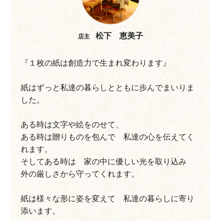
す。
大きなテーブルでは、お教室も開催。
店内の作品を眺めていると紙の可能性や面白さをどんど
松下 恵美子
店主
ん発見できるかも♪
『１枚の紙は創造力で生まれ変わります』
紙はずっと私達の暮らしとともに歩んでまいりま
した。
ある時は文字や絵をのせて、
ある時は贈りものを包んで 私達の心を伝えてく
れます。
そしてある時は 家の中に優しい光を取り込み
外の厳しさから守ってくれます。
紙は様々な形に姿を変えて 私達の暮らしに寄り
添います。