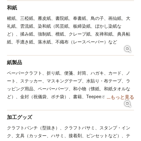
ス、エンボスペーパー、スクラップブッキングの紙など）、小
ブル、カウンターの他に、入口近くにベンチがありま
和紙
間紙、カットペーパーなど
す。高齢者の方がこのベンチに座って見本帳をご覧にな
楮紙、三椏紙、雁皮紙、書院紙、奉書紙、鳥の子、画仙紙、大
るなど、ご利用いただいております。
礼紙、雲流紙、染和紙（民芸紙、板締染紙、ぼかし染紙な
ど）、揉み紙、強制紙、檀紙、クレープ紙、友禅和紙、典具帖
＜おもてなし＞
紙、手漉き紙、落水紙、不織布（レースペーパー）など
紙の種類は実に様々です。用途による分類だけでなく、
模様、風合い、さらに同じ銘柄の中に様々な厚さ、サイ
ズ、色があります。まず店内の紙の種類だけでも2000
紙製品
種類以上。それらの中から、お探しの紙を見つけること
ペーパークラフト、折り紙、便箋、封筒、ハガキ、カード、ノ
ができるように、色別、種類別のB5サイズのファイル
ート、ステッカー、マスキングテープ、水貼り・布テープ、ラ
を店内２ヶ所に設置。実際に見て触っていただきながら
ッピング用品、ペーパーパーツ、和小物（懐紙、和紙タオルな
探すことができます。
ど）、金封（祝儀袋、ポチ袋）、書籍、Teepeeオリジナルグッ
...もっと見る
さらに、関連会社である卸問屋（三協紙業株式会社）と
ズ、
の協同によって、店舗在庫以外の紙の取り寄せ、mm単
水引（１本から販売しております☆）
位からの希望サイズへの裁断、印刷、箔押し、箱などの
加工グッズ
各種加工も可能です。
クラフトパンチ（型抜き）、クラフトバサミ、スタンプ・イン
お客様が用途に応じて望まれている紙を探してご提案い
ク、文具（カッター、ハサミ、接着剤、ピンセットなど）、テ
たします。店内にあるカウンターの椅子の高さは少し高