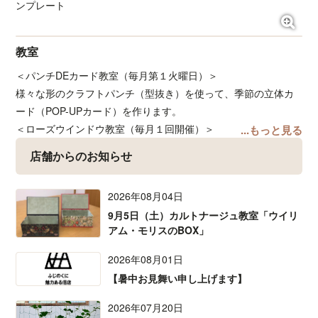
ンプレート
めで、お客様と目線を合わせてゆっくりお話できる場に
なっております。
また、一度購入された紙や商品を検索できる「Teepee
教室
メンバーズカード」も喜ばれております。
＜パンチDEカード教室（毎月第１火曜日）＞
paper shop Teepeeは、卸問屋と協同することによっ
様々な形のクラフトパンチ（型抜き）を使って、季節の立体カ
て、たくさんの方に紙の多様性を知っていただき、気軽
ード（POP-UPカード）を作ります。
に使っていただき、そして紙の可能性、魅力を感じてい
＜ローズウインドウ教室（毎月１回開催）＞
...もっと見る
ただきたいという想いから生まれました。
紙で作るステンドグラス。光を通すと様々な色と柄が浮かび上
店舗からのお知らせ
がってとても綺麗！！
＜カルトナージュ教室（不定期、要相談） ＞
2026年08月04日
フランスの工芸。厚紙（カルトン）にクロス紙や柄の紙を貼っ
9月5日（土）カルトナージュ教室「ウイリ
て箱やファイルなどを作ります。
アム・モリスのBOX」
＜シャドーボックス教室（毎月１回）＞
同じ絵柄を何枚も重ねることによって、立体感を生み出す工芸
2026年08月01日
です。
【暑中お見舞い申し上げます】
＜点描曼荼羅画教室（不定期）＞
静かに点に向き合う時間は自律神経を整え、心を穏やかにする
2026年07月20日