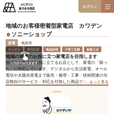
ログイン
地域のお客様密着型家電店 カワデン
ｅソニーショップ
家電
島田市
安心安全
環境配慮
商品説明
子育て支援
創意工夫
地域の皆様のお役に立つ家電店を目指します
地域のお客様のお役に立てるお店として、家電の「困っ
スクロールできます
た」に対応しています。デジタルから生活家電、オール
電化や太陽光発電まで販売・修理・工事・技術関連の当
店独自のサービス・対応を付加した商品でオンリーワン
...もっと見る
の店づくりを目指し、誠意と責任感をもって対処し、安
心安全親切なお店の体制を整えて行きます。