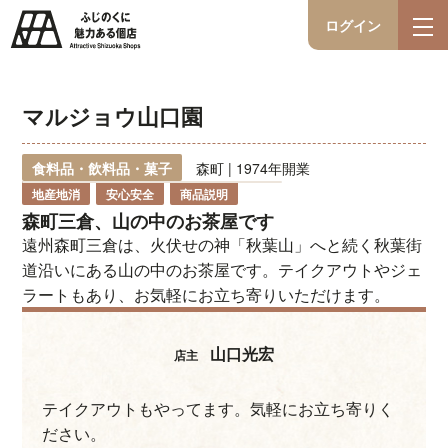
ログイン
マルジョウ山口園
食料品・飲料品・菓子
森町 | 1974年開業
地産地消
安心安全
商品説明
森町三倉、山の中のお茶屋です
遠州森町三倉は、火伏せの神「秋葉山」へと続く秋葉街
道沿いにある山の中のお茶屋です。テイクアウトやジェ
ラートもあり、お気軽にお立ち寄りいただけます。
山口光宏
店主
テイクアウトもやってます。気軽にお立ち寄りく
ださい。