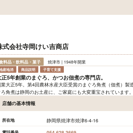
株式会社寺岡けい吉商店
食料品・飲料品・菓子
焼津市 | 1948年開業
地産地消
商品説明
子育て支援
大正5年創業のまぐろ、かつお佃煮の専門店。
創業大正5年。第4回農林水産大臣受賞のまぐろ角煮（佃煮）製
ぐろ角煮は静岡のお土産に、ご家庭にも大変重宝されています
店舗の基本情報
所在地
静岡県焼津市焼津6-4-16
電話番号
054-628-3669