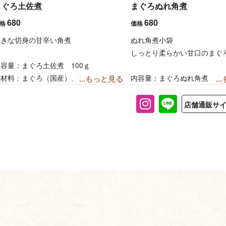
工技術であり、地元民に愛される食卓の定番でもありま
まぐろ土佐煮
まぐろぬれ角煮
す。地元に根付いたこの素晴らしい伝統を発展させるこ
680
680
価格
価格
と、皆様に愛される商品づくりをすることをモットーに
しております。
大きな切身の甘辛い角煮
ぬれ角煮小袋
しっとり柔らかい甘口のまぐ
容量：まぐろ土佐煮 100ｇ
原材料：まぐろ（国産）、醤油、砂糖、
内容量：まぐろぬれ角煮 100
...もっと見る
.
還元水飴、生姜、酢、（一部に小麦・大
原材料：まぐろ（国産）、醤
豆を含む）
還元水飴、生姜、酢（一部に
店舗通販サ
お子様でも安心して食べていただけいる
を含む）
材料のみで製造しています
お子様でも安心して食べてい
賞味期限：常温90日（未開封）
材料のみで製造しています
賞味期限：常温90日（未開封