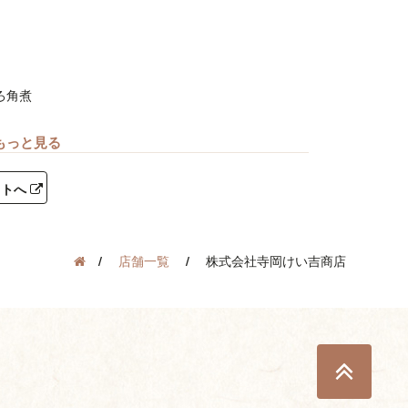
ろ角煮
ｇ×1
..もっと見る
油、砂糖、
小麦・大豆
イトへ
ただけいる
店舗一覧
株式会社寺岡けい吉商店
）
TOP