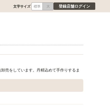
登録店舗ログイン
文字サイズ
標準
大
造卸売をしています。丹精込めて手作りするま
。