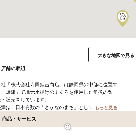
大きな地図で見る
店舗の取組
当社「株式会社寺岡銈吉商店」は静岡県の中部に位置す
る「焼津」で地元水揚げのまぐろを使用した角煮の製
造・販売をしています。
焼津は、日本有数の「さかなのまち」として知られ、古
...もっと見る
くから日本の水産業の大基地として発展してきました。
商品・サービス
まぐろ角煮は、冷蔵庫が無かった時代に浜に揚がった鮮
魚を長期保存するために先人たちによって開発された加