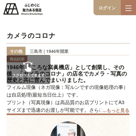
ログイン
カメラのコロナ
その他
三島市 | 1946年開業
商品説明
1946年 「ころな寫眞機店」として創業し、その
後、「カメラのコロナ」の店名でカメラ・写真の
スクロールできます
歴史と共に営んでまいりました。
フィルム現像（ネガ現像：写ルンですの現像処理の事）
は自店処理(最短当日仕上）です。
プリント（写真現像）は高品質のお店プリントにてA3
サイズまで迅速のお渡しが可能です。さらに、大判イン
...もっと見る
クジェットにて最大幅1118mm×長さ6mの特大プリント
も自店処理しております
カメラ・レンズ・写真用品などの販売も、メーカーとの