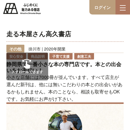
ログイン
走る本屋さん高久書店
その他
掛川市 | 2020年開業
安心安全
商品説明
子育て支援
創意工夫
静岡県で一番小さな本の専門店です。本との出会
いをお手伝い！
スクロールできます
小さな店舗には7000冊が並んでいます。すべて店主が
選んだ新刊は、他には無いこだわりの本との出会いがあ
るかもしれません。本のことなら、相談も取寄せもOK
です。お気軽にお声がけ下さい。