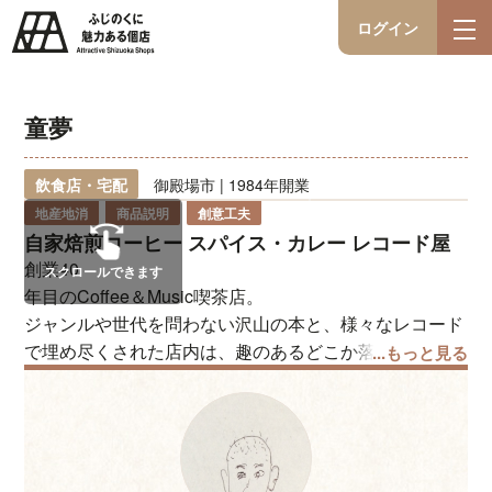
ログイン
童夢
飲食店・宅配
御殿場市 | 1984年開業
地産地消
商品説明
創意工夫
自家焙煎コーヒー スパイス・カレー レコード屋
創業40
スクロールできます
年目のCoffee＆Music喫茶店。
ジャンルや世代を問わない沢山の本と、様々なレコード
で埋め尽くされた店内は、趣のあるどこか落ち着く雰囲
...もっと見る
気になっております。
ランチ（スパイス･カレーなど）営業からレコード販売
と、マスターの溢れでるこだわりをご堪能ください！